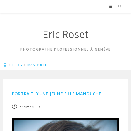
Skip
to
content
Eric Roset
PHOTOGRAPHE PROFESSIONNEL À GENÈVE
MANOUCHE
>
BLOG
>
MANOUCHE
PORTRAIT D’UNE JEUNE FILLE MANOUCHE
Publication
23/05/2013
publiée :