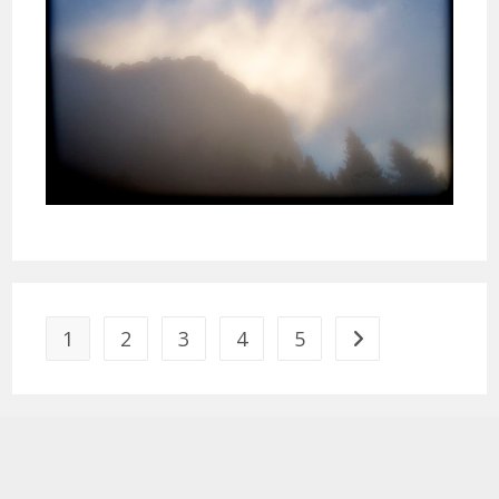
1
2
3
4
5
Aller à la page suiva