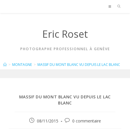
Skip
to
content
Eric Roset
PHOTOGRAPHE PROFESSIONNEL À GENÈVE
BLOG
>
MONTAGNE
>
MASSIF DU MONT BLANC VU DEPUIS LE LAC BLANC
MASSIF DU MONT BLANC VU DEPUIS LE LAC
BLANC
Publication
Commentaires
08/11/2015
0 commentaire
publiée :
de