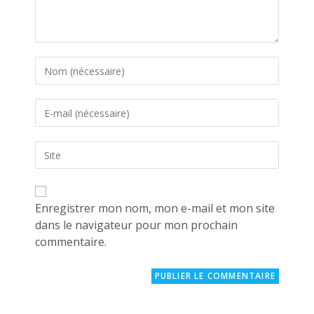
Enter
your
name
Enter
or
your
username
email
to
Saisir
address
comment
l’URL
to
de
comment
votre
site
Enregistrer mon nom, mon e-mail et mon site
(facultatif)
dans le navigateur pour mon prochain
commentaire.