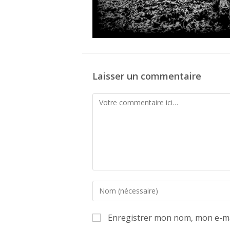
Laisser un commentaire
Comment
Enter
your
name
Enregistrer mon nom, mon e-ma
or
username