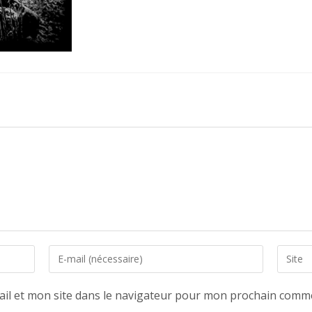
Enter
Saisir
your
l’URL
email
de
il et mon site dans le navigateur pour mon prochain comme
address
votre
to
site