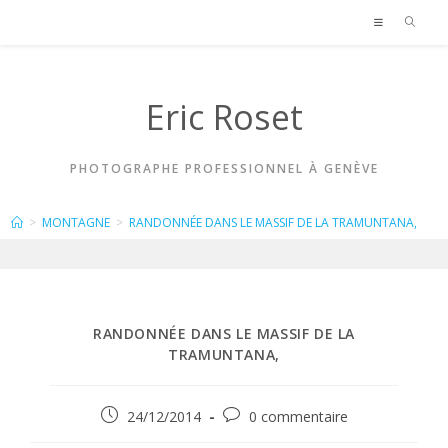
Skip
to
content
Eric Roset
PHOTOGRAPHE PROFESSIONNEL À GENÈVE
BLOG
>
MONTAGNE
>
RANDONNÉE DANS LE MASSIF DE LA TRAMUNTANA,
RANDONNÉE DANS LE MASSIF DE LA
TRAMUNTANA,
Publication
Commentaires
24/12/2014
0 commentaire
publiée :
de