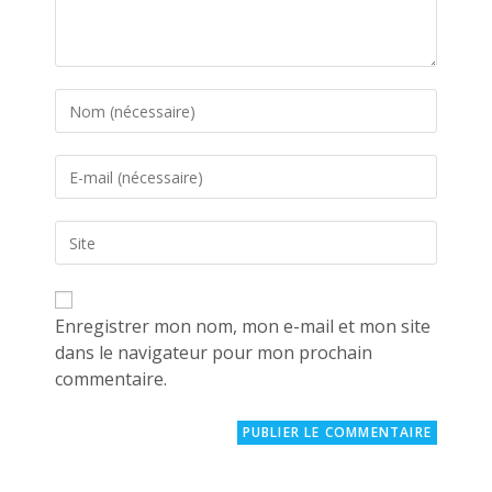
Enter
your
name
Enter
or
your
username
email
to
Saisir
address
comment
l’URL
to
de
comment
votre
site
Enregistrer mon nom, mon e-mail et mon site
(facultatif)
dans le navigateur pour mon prochain
commentaire.