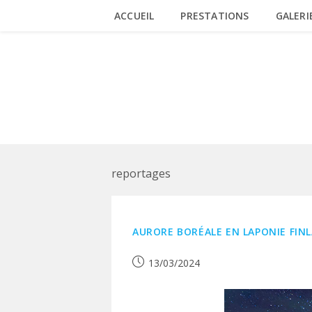
Skip
ACCUEIL
PRESTATIONS
GALERI
to
content
REPORTAGES
reportages
AURORE BORÉALE EN LAPONIE FIN
Publication
13/03/2024
publiée :