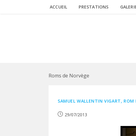
Skip
ACCUEIL
PRESTATIONS
GALERI
to
content
NORVÈGE
Roms de Norvège
SAMUEL WALLENTIN VIGART, ROM
Publication
29/07/2013
publiée :