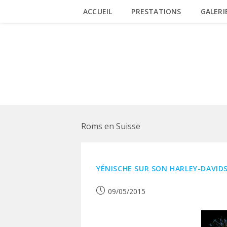
Skip
ACCUEIL
PRESTATIONS
GALERI
to
content
SUISSE
Roms en Suisse
YÉNISCHE SUR SON HARLEY-DAVID
Publication
09/05/2015
publiée :