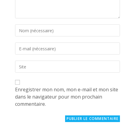
Enter
your
name
Enter
or
your
username
email
to
Saisir
address
comment
l’URL
to
de
comment
votre
site
Enregistrer mon nom, mon e-mail et mon site
(facultatif)
dans le navigateur pour mon prochain
commentaire.