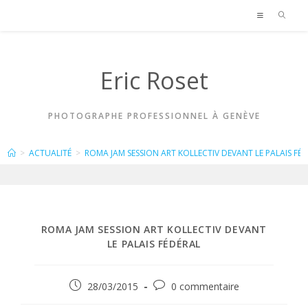
Skip
to
content
Eric Roset
PHOTOGRAPHE PROFESSIONNEL À GENÈVE
BLOG
>
ACTUALITÉ
>
ROMA JAM SESSION ART KOLLECTIV DEVANT LE PALAIS FÉ
ROMA JAM SESSION ART KOLLECTIV DEVANT
LE PALAIS FÉDÉRAL
Publication
Commentaires
28/03/2015
0 commentaire
publiée :
de