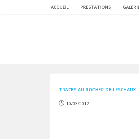
Skip
ACCUEIL
PRESTATIONS
GALERI
to
content
TRACE
TRACES AU ROCHER DE LESCHAUX
Publication
10/03/2012
publiée :