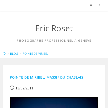
Skip
to
content
Eric Roset
PHOTOGRAPHE PROFESSIONNEL À GENÈVE
POINTE DE MIRIBEL
>
BLOG
>
POINTE DE MIRIBEL
POINTE DE MIRIBEL, MASSIF DU CHABLAIS
Publication
13/02/2011
publiée :