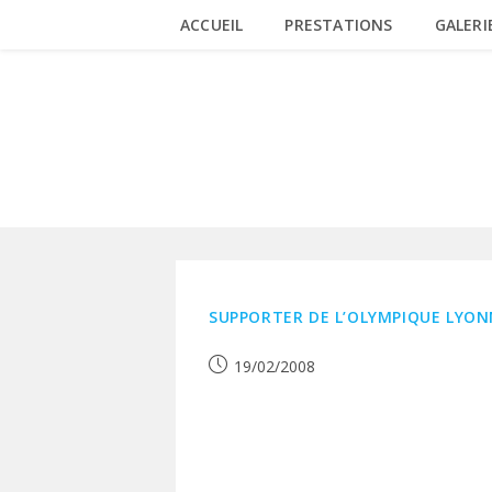
Skip
ACCUEIL
PRESTATIONS
GALERI
to
content
OLYMPIQUE LYONNAIS
SUPPORTER DE L’OLYMPIQUE LYON
Publication
19/02/2008
publiée :