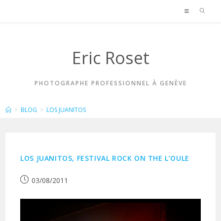
Skip
to
content
Eric Roset
PHOTOGRAPHE PROFESSIONNEL À GENÈVE
LOS JUANITOS
>
BLOG
>
LOS JUANITOS
LOS JUANITOS, FESTIVAL ROCK ON THE L’OULE
Publication
03/08/2011
publiée :