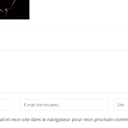
Enter
Saisir
your
l’URL
email
de
il et mon site dans le navigateur pour mon prochain comme
address
votre
to
site