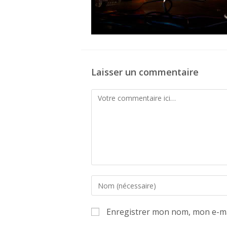
Laisser un commentaire
Comment
Enter
your
name
Enregistrer mon nom, mon e-ma
or
username