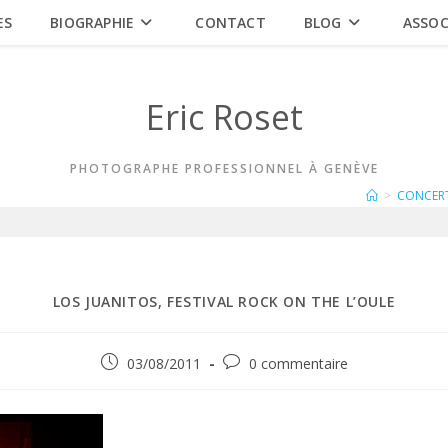
ES
BIOGRAPHIE
CONTACT
BLOG
ASSOC
Eric Roset
PHOTOGRAPHE PROFESSIONNEL À GENÈVE
>
CONCER
LOS JUANITOS, FESTIVAL ROCK ON THE L’OULE
Publication
Commentaires
03/08/2011
0 commentaire
publiée :
de
la
publication :