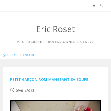
Skip
to
content
Eric Roset
PHOTOGRAPHE PROFESSIONNEL À GENÈVE
ENFANT
>
BLOG
>
ENFANT
PETIT GARÇON ROM MANGEANT SA SOUPE
Publication
09/01/2013
publiée :