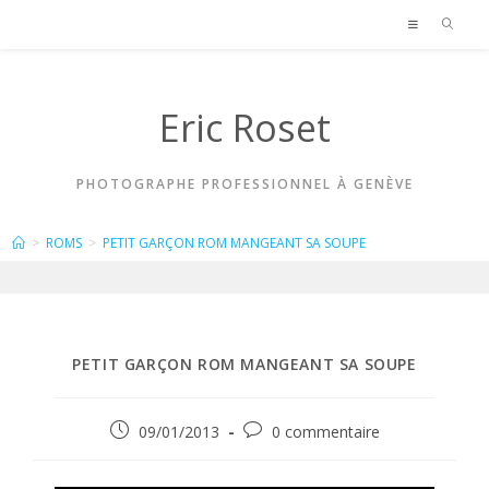
Skip
to
content
Eric Roset
PHOTOGRAPHE PROFESSIONNEL À GENÈVE
BLOG
>
ROMS
>
PETIT GARÇON ROM MANGEANT SA SOUPE
PETIT GARÇON ROM MANGEANT SA SOUPE
Publication
Commentaires
09/01/2013
0 commentaire
publiée :
de
la