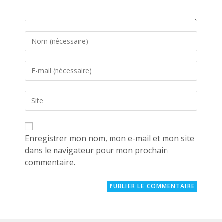
Enter
your
name
Enter
or
your
username
email
to
Saisir
address
comment
l’URL
to
de
comment
votre
site
Enregistrer mon nom, mon e-mail et mon site
(facultatif)
dans le navigateur pour mon prochain
commentaire.