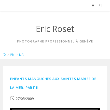
Skip
to
content
Eric Roset
PHOTOGRAPHE PROFESSIONNEL À GENÈVE
ARCHIVES MENSUELLES : MAI 2009
>
PM
>
MAI
ENFANTS MANOUCHES AUX SAINTES MARIES DE
LA MER, PART II
Publication
27/05/2009
publiée :