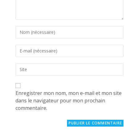
Enter
your
name
Enter
or
your
username
email
to
Saisir
address
comment
l’URL
to
de
comment
votre
site
Enregistrer mon nom, mon e-mail et mon site
(facultatif)
dans le navigateur pour mon prochain
commentaire.