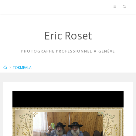
Skip
to
content
Eric Roset
PHOTOGRAPHE PROFESSIONNEL À GENÈVE
TOKMEALA
>
TOKMEALA