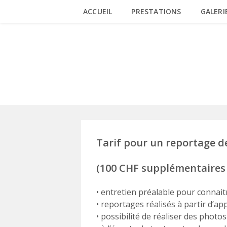
Skip
ACCUEIL
PRESTATIONS
GALERI
to
content
TARIFS
Tarif pour un reportage d
(100 CHF supplémentaires 
• entretien préalable pour connai
• reportages réalisés à partir d’a
• possibilité de réaliser des phot