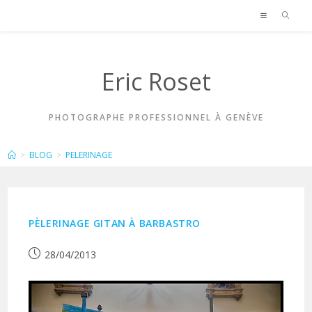
Skip
to
content
Eric Roset
PHOTOGRAPHE PROFESSIONNEL À GENÈVE
PELERINAGE
>
BLOG
>
PELERINAGE
PÈLERINAGE GITAN À BARBASTRO
Publication
28/04/2013
publiée :