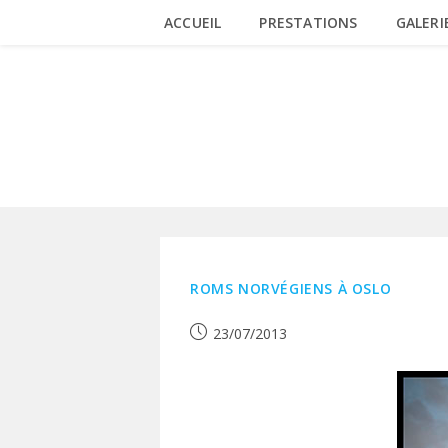
Skip
ACCUEIL
PRESTATIONS
GALERI
to
content
NORVÉGIEN
ROMS NORVÉGIENS À OSLO
Publication
23/07/2013
publiée :