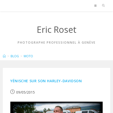
Skip
to
content
Eric Roset
PHOTOGRAPHE PROFESSIONNEL À GENÈVE
MOTO
>
BLOG
>
MOTO
YÉNISCHE SUR SON HARLEY-DAVIDSON
Publication
09/05/2015
publiée :