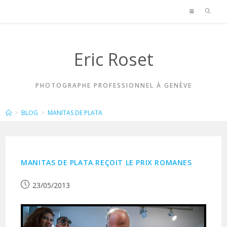
Skip
to
content
Eric Roset
PHOTOGRAPHE PROFESSIONNEL À GENÈVE
MANITAS DE PLATA
>
BLOG
>
MANITAS DE PLATA
MANITAS DE PLATA REÇOIT LE PRIX ROMANES
Publication
23/05/2013
publiée :