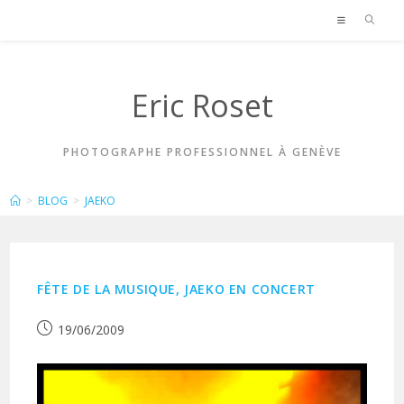
Skip
to
content
Eric Roset
PHOTOGRAPHE PROFESSIONNEL À GENÈVE
JAEKO
>
BLOG
>
JAEKO
FÊTE DE LA MUSIQUE, JAEKO EN CONCERT
Publication
19/06/2009
publiée :