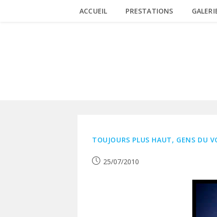
Skip
ACCUEIL
PRESTATIONS
GALERI
to
content
BONNEVILLE
TOUJOURS PLUS HAUT, GENS DU V
Publication
25/07/2010
publiée :