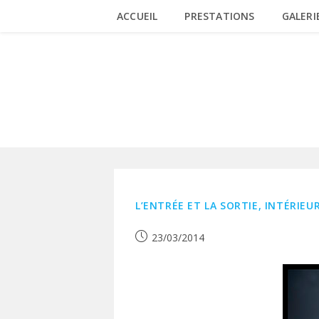
Skip
ACCUEIL
PRESTATIONS
GALERI
to
content
BARRIÈRE
L’ENTRÉE ET LA SORTIE, INTÉRIE
Publication
23/03/2014
publiée :