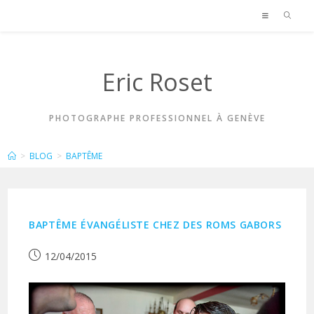
Skip
to
content
Eric Roset
PHOTOGRAPHE PROFESSIONNEL À GENÈVE
BAPTÊME
>
BLOG
>
BAPTÊME
BAPTÊME ÉVANGÉLISTE CHEZ DES ROMS GABORS
Publication
12/04/2015
publiée :