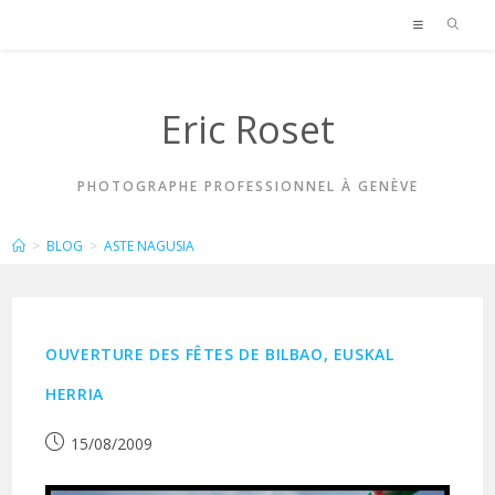
Skip
to
content
Eric Roset
PHOTOGRAPHE PROFESSIONNEL À GENÈVE
ASTE NAGUSIA
>
BLOG
>
ASTE NAGUSIA
OUVERTURE DES FÊTES DE BILBAO, EUSKAL
HERRIA
Publication
15/08/2009
publiée :