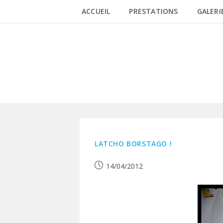
Skip
ACCUEIL
PRESTATIONS
GALERI
to
content
ANNIVERSAIRE
LATCHO BORSTAGO !
Publication
14/04/2012
publiée :