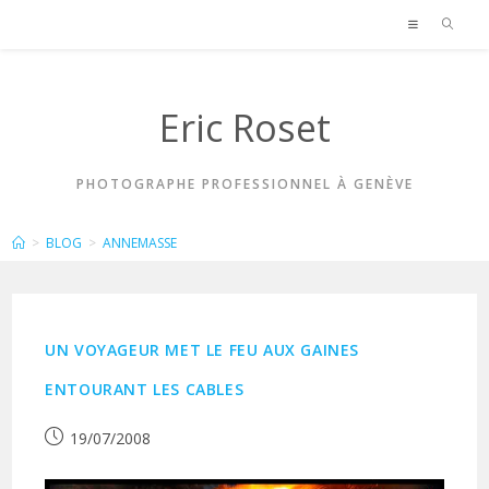
Skip
to
content
Eric Roset
PHOTOGRAPHE PROFESSIONNEL À GENÈVE
ANNEMASSE
>
BLOG
>
ANNEMASSE
UN VOYAGEUR MET LE FEU AUX GAINES
ENTOURANT LES CABLES
Publication
19/07/2008
publiée :