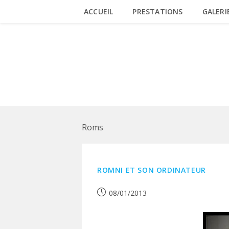
Skip
ACCUEIL
PRESTATIONS
GALERI
to
content
ROMS
Roms
ROMNI ET SON ORDINATEUR
Publication
08/01/2013
publiée :