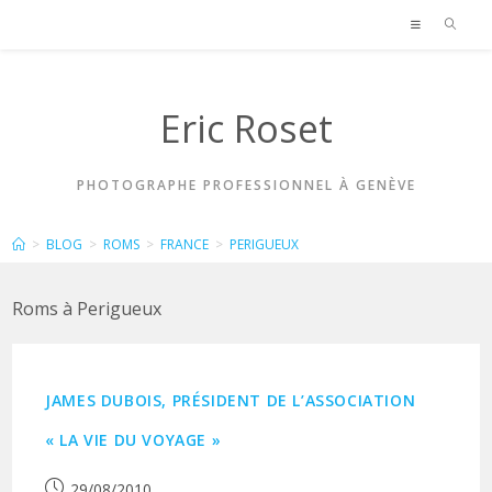
Skip
to
content
Eric Roset
PHOTOGRAPHE PROFESSIONNEL À GENÈVE
PERIGUEUX
>
BLOG
>
ROMS
>
FRANCE
>
PERIGUEUX
Roms à Perigueux
JAMES DUBOIS, PRÉSIDENT DE L’ASSOCIATION
« LA VIE DU VOYAGE »
Publication
29/08/2010