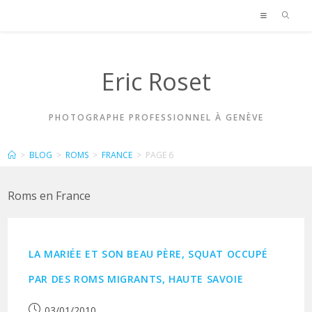
Skip
to
content
Eric Roset
PHOTOGRAPHE PROFESSIONNEL À GENÈVE
FRANCE
>
BLOG
>
ROMS
>
FRANCE
>
PAGE 6
Roms en France
LA MARIÉE ET SON BEAU PÈRE, SQUAT OCCUPÉ
PAR DES ROMS MIGRANTS, HAUTE SAVOIE
Publication
03/01/2010