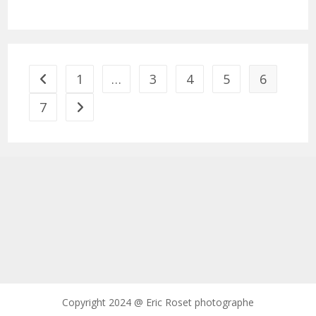
1
…
3
4
5
6
Go to the previous page
7
Aller à la page suivante
Copyright 2024 @ Eric Roset photographe