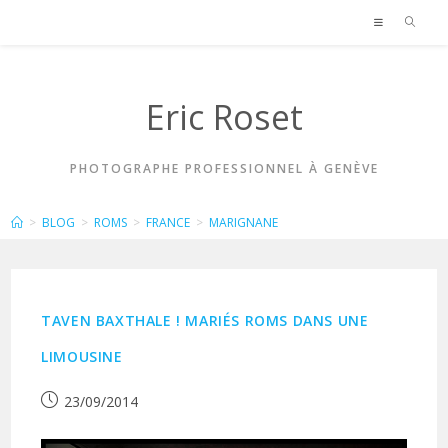
Skip
to
content
Eric Roset
PHOTOGRAPHE PROFESSIONNEL À GENÈVE
MARIGNANE
>
BLOG
>
ROMS
>
FRANCE
>
MARIGNANE
TAVEN BAXTHALE ! MARIÉS ROMS DANS UNE
LIMOUSINE
Publication
23/09/2014
publiée :