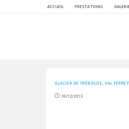
Skip
ACCUEIL
PRESTATIONS
GALERI
to
content
ARCHIVES MENSUELLES : DÉCEMBRE 
GLACIER DE FRÉBOUZE, VAL FERRE
Publication
30/12/2013
publiée :