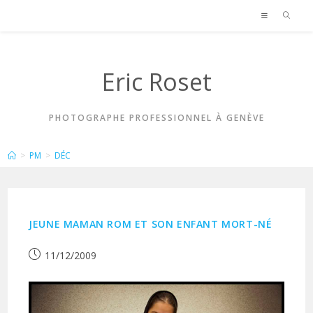
Skip
to
content
Eric Roset
PHOTOGRAPHE PROFESSIONNEL À GENÈVE
ARCHIVES MENSUELLES : DÉCEMBRE 2009
>
PM
>
DÉC
JEUNE MAMAN ROM ET SON ENFANT MORT-NÉ
Publication
11/12/2009
publiée :