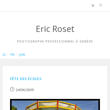
Skip
to
content
Eric Roset
PHOTOGRAPHE PROFESSIONNEL À GENÈVE
ARCHIVES MENSUELLES : JUIN 2009
>
PM
>
JUIN
FÊTE DES ÉCOLES
Publication
24/06/2009
publiée :