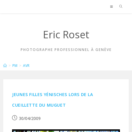
Skip
to
content
Eric Roset
PHOTOGRAPHE PROFESSIONNEL À GENÈVE
ARCHIVES MENSUELLES : AVRIL 2009
>
PM
>
AVR
JEUNES FILLES YÉNISCHES LORS DE LA
CUEILLETTE DU MUGUET
Publication
30/04/2009
publiée :