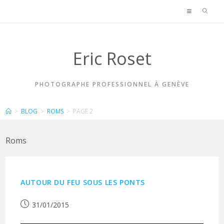
Skip
to
content
Eric Roset
PHOTOGRAPHE PROFESSIONNEL À GENÈVE
ROMS
>
BLOG
>
ROMS
>
PAGE 2
Roms
AUTOUR DU FEU SOUS LES PONTS
Publication
31/01/2015
publiée :