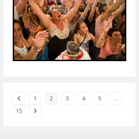
1
2
3
4
5
…
Go to the previous page
15
Aller à la page suivante