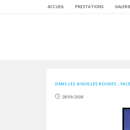
Skip
ACCUEIL
PRESTATIONS
GALERI
to
content
VERTE
DANS LES AIGUILLES ROUGES , FACE
Publication
28/09/2008
publiée :