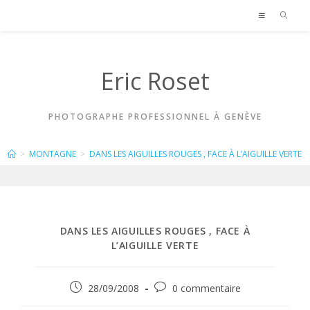
Skip
to
content
Eric Roset
PHOTOGRAPHE PROFESSIONNEL À GENÈVE
BLOG
>
MONTAGNE
>
DANS LES AIGUILLES ROUGES , FACE À L’AIGUILLE VERTE
DANS LES AIGUILLES ROUGES , FACE À
L’AIGUILLE VERTE
Publication
Commentaires
28/09/2008
0 commentaire
publiée :
de