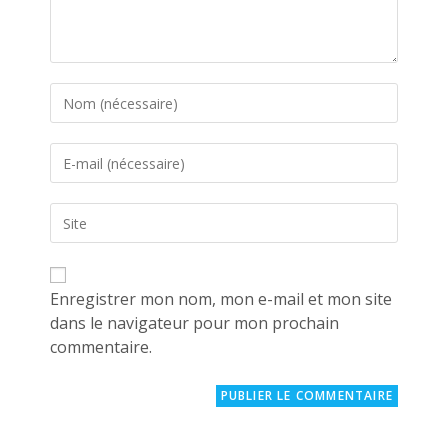
Enter
your
name
Enter
or
your
username
email
to
Saisir
address
comment
l’URL
to
de
comment
votre
site
Enregistrer mon nom, mon e-mail et mon site
(facultatif)
dans le navigateur pour mon prochain
commentaire.