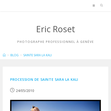
Skip
to
content
Eric Roset
PHOTOGRAPHE PROFESSIONNEL À GENÈVE
SAINTE SARA LA KALI
>
BLOG
>
SAINTE SARA LA KALI
PROCESSION DE SAINTE SARA LA KALI
Publication
24/05/2010
publiée :