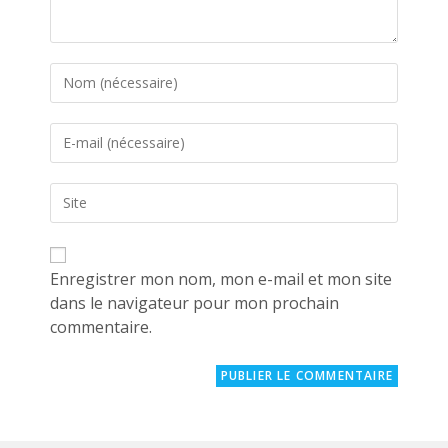
Enter
your
name
Enter
or
your
username
email
to
Saisir
address
comment
l’URL
to
de
comment
votre
site
Enregistrer mon nom, mon e-mail et mon site
(facultatif)
dans le navigateur pour mon prochain
commentaire.