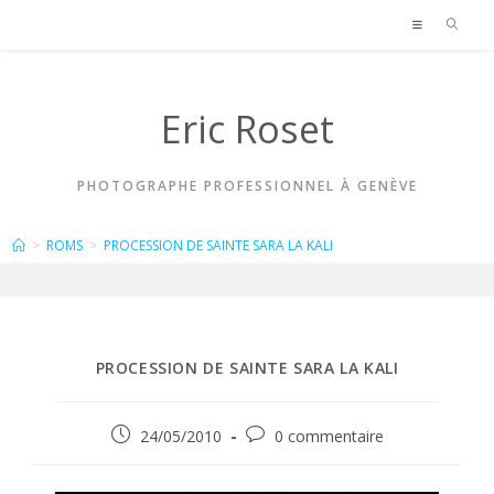
Skip
to
content
Eric Roset
PHOTOGRAPHE PROFESSIONNEL À GENÈVE
BLOG
>
ROMS
>
PROCESSION DE SAINTE SARA LA KALI
PROCESSION DE SAINTE SARA LA KALI
Publication
Commentaires
24/05/2010
0 commentaire
publiée :
de
la