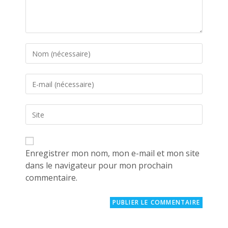
Enter
your
name
Enter
or
your
username
email
to
Saisir
address
comment
l’URL
to
de
comment
votre
site
Enregistrer mon nom, mon e-mail et mon site
(facultatif)
dans le navigateur pour mon prochain
commentaire.