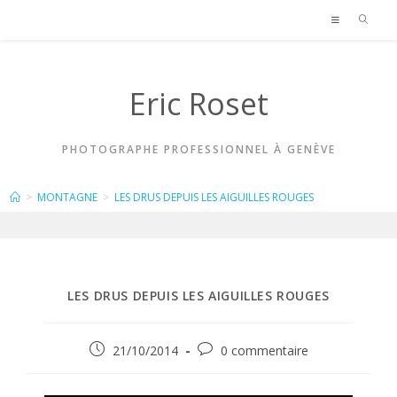
Skip
to
content
Eric Roset
PHOTOGRAPHE PROFESSIONNEL À GENÈVE
BLOG
>
MONTAGNE
>
LES DRUS DEPUIS LES AIGUILLES ROUGES
LES DRUS DEPUIS LES AIGUILLES ROUGES
Publication
Commentaires
21/10/2014
0 commentaire
publiée :
de
la