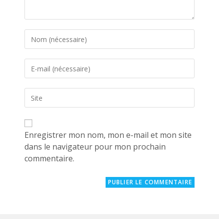
Enter
your
name
Enter
or
your
username
email
to
Saisir
address
comment
l’URL
to
de
comment
votre
site
Enregistrer mon nom, mon e-mail et mon site
(facultatif)
dans le navigateur pour mon prochain
commentaire.