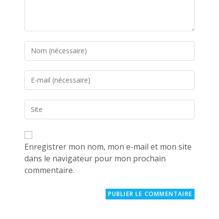
Enter
your
name
Enter
or
your
username
email
to
Saisir
address
comment
l’URL
to
de
comment
votre
site
Enregistrer mon nom, mon e-mail et mon site
(facultatif)
dans le navigateur pour mon prochain
commentaire.