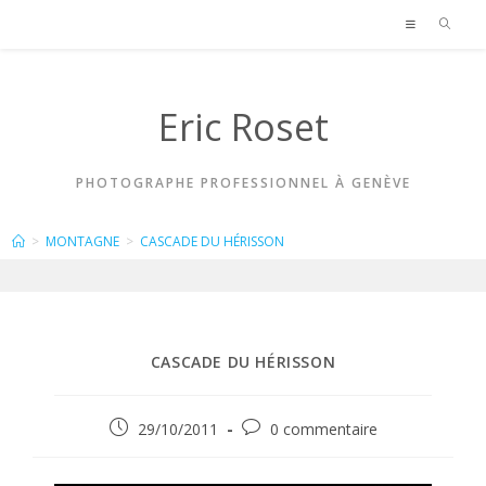
Skip
to
content
Eric Roset
PHOTOGRAPHE PROFESSIONNEL À GENÈVE
BLOG
>
MONTAGNE
>
CASCADE DU HÉRISSON
CASCADE DU HÉRISSON
Publication
Commentaires
29/10/2011
0 commentaire
publiée :
de
la