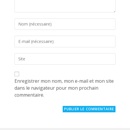
Enter
your
name
Enter
or
your
username
email
to
Saisir
address
comment
l’URL
to
de
comment
votre
site
Enregistrer mon nom, mon e-mail et mon site
(facultatif)
dans le navigateur pour mon prochain
commentaire.