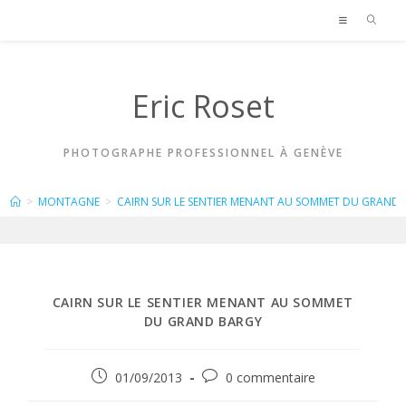
Skip
to
content
Eric Roset
PHOTOGRAPHE PROFESSIONNEL À GENÈVE
BLOG
>
MONTAGNE
>
CAIRN SUR LE SENTIER MENANT AU SOMMET DU GRAND
CAIRN SUR LE SENTIER MENANT AU SOMMET
DU GRAND BARGY
Publication
Commentaires
01/09/2013
0 commentaire
publiée :
de