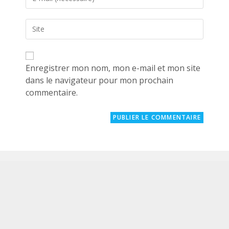
your
username
email
to
Saisir
address
comment
l’URL
to
de
comment
votre
site
Enregistrer mon nom, mon e-mail et mon site
(facultatif)
dans le navigateur pour mon prochain
commentaire.