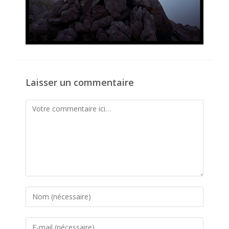
Laisser un commentaire
Comment
Enter
your
name
Enter
or