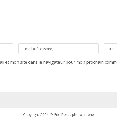
Enter
Saisir
your
l’URL
email
de
il et mon site dans le navigateur pour mon prochain comme
address
votre
to
site
comment
(facultat
Copyright 2024 @ Eric Roset photographe