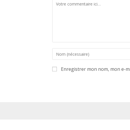
Comment
Enter
your
name
Enregistrer mon nom, mon e-ma
or
username
to
comment